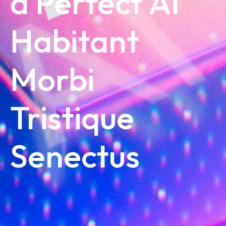
a Perfect AI
Habitant
Morbi
Tristique
Senectus