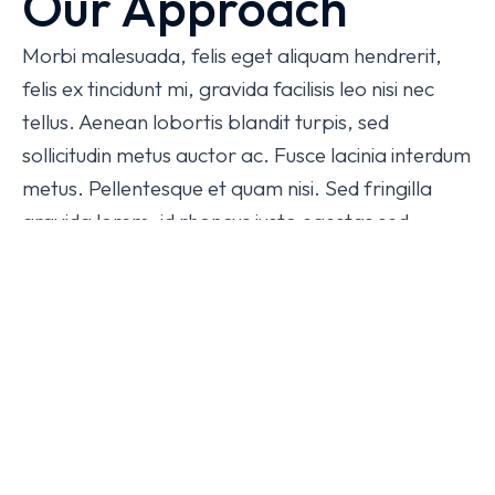
Our Approach
Morbi malesuada, felis eget aliquam hendrerit,
felis ex tincidunt mi, gravida facilisis leo nisi nec
tellus. Aenean lobortis blandit turpis, sed
sollicitudin metus auctor ac. Fusce lacinia interdum
metus. Pellentesque et quam nisi. Sed fringilla
gravida lorem, id rhoncus justo egestas sed.
Curabitur pharetra commodo enim, id cursus
neque dapibus sed. Curabitur pellentesque
faucibus purus, non finibus turpis pretium non.
Donec tempor lectus sed tincidunt sodales.
Suspendisse Eget Mauris
Maecenas ipsum dolor sit amet, consectetur